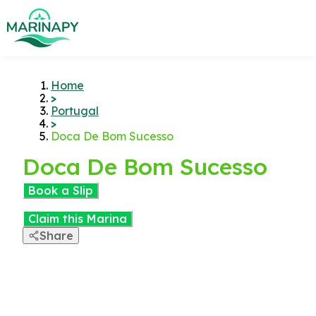
Home
>
Portugal
>
Doca De Bom Sucesso
Doca De Bom Sucesso
Book a Slip
Claim this Marina
Share